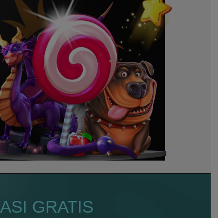
ASI GRATIS