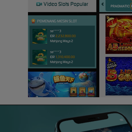
Video Slots Popular
PEMENANG MESIN SLOT
sa****3
IDR
2,232,800.00
Mahjong Ways 2
sa****3
IDR
1,310,400.00
Mahjong Ways 2
sa****3
IDR
1,137,600.00
Mahjong Ways 2
janu****7
IDR
1,050,000.00
Fortune Snake
janu****7
IDR
1,000,000.00
Fortune Snake