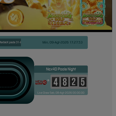
Min, 09-Agt-2026 17.27.53
a 31-Jul-2026 dari 00.00.00 sampai 31-Jul-2027 00.00.00. Selama waktu ini, MarbleX permain
Nex4D Pools Night
Live Draw Sab, 08-Agt-2026 00.00.00