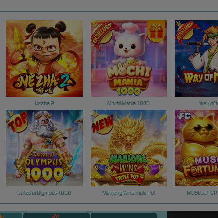
Nezha 2
Mochi Mania 1000
Way of N
Gates of Olympus 1000
Mahjong Wins Triple Pot
MUSCLE FOR