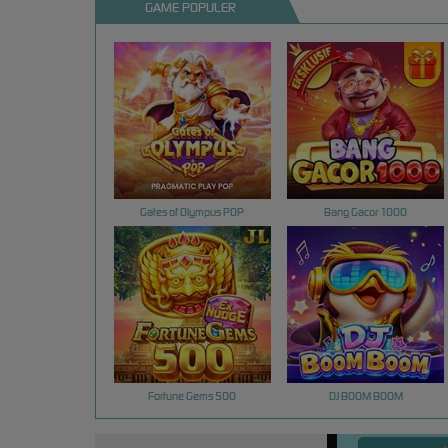
GAME POPULER
Gates of Olympus POP
Bang Gacor 1000
Fortune Gems 500
DJ BOOM BOOM