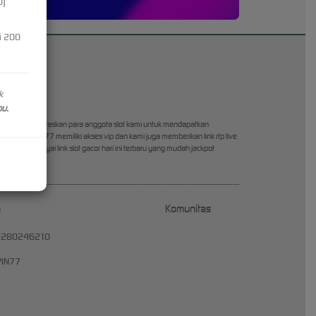
0)
li 200
k
bu.
online memprioritaskan para anggota slot kami untuk mendapatkan
ersama ijospin 77 memiliki akses vip dan kami juga memberikan link rtp live
gacor
mempunyai link slot gacor hari ini terbaru yang mudah jackpot
n
Komunitas
2280246210
PIN77