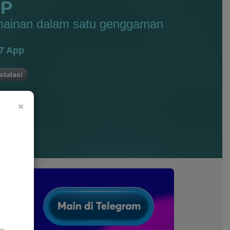
PP
rmainan dalam satu genggaman
7 App
stalasi
×