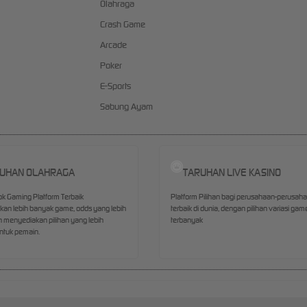
Olahraga
Crash Game
Arcade
Poker
E-Sports
Sabung Ayam
UHAN OLAHRAGA
TARUHAN LIVE KASINO
k Gaming Platform Terbaik
Platform Pilihan bagi perusahaan-perusah
an lebih banyak game, odds yang lebih
terbaik di dunia, dengan pilihan variasi gam
an menyediakan pilihan yang lebih
terbanyak
ntuk pemain.