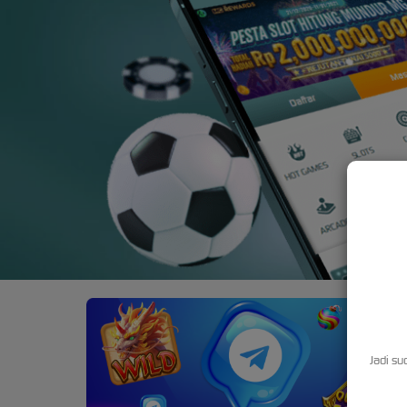
y****8
IDR
658,800.00
Wild Ape #3258
h****k
IDR
632,000.00
Mahjong Ways
d**i
IDR
529,200.00
Mahjong Ways
heriy****3
IDR
520,380.00
Mahjong Ways
m****t
IDR
441,000.00
Gates of Olympus 1000
Jadi su