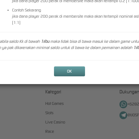
jika dana player 200 perak di membersite maka akan tertampil 0.2 (1:100
Contoh Sekarang
jika dana player 200 perak di membersite maka akan tertampil nominal as
(1:1)
g Menang SLOT777 Online
pabila saldo Kk di bawah
1ribu
maka tidak bisa di bawa masuk ke dalam game untu
ri Ini Gampang Menang SLOT777 Online
n ya pak dikarenakan minimal saldo untuk di bawa ke dalam permainan adalah
1ri
ngan didukung provider slot77 terpercaya dan resmi terlengkap di indonesia. Kami penyedia slot 
lot
online dengan nyaman tentu dengan link slot gacor serta aplikasi anti blokir. Menjadi keluarga b
coran game slot gacor dengan tingkat rtp tertinggi yang selalu di update setiap hari nya. Situs
slot 
dorongan terbaru yang tidak kalah canggih oleh situs lainnya.
OK
Kategori
Dukunga
Hot Games
+628
Slots
@IJOS
Live Casino
Race