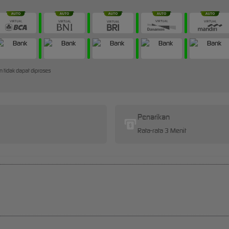
 tidak dapat diproses
Penarikan
Rata-rata 3 Menit