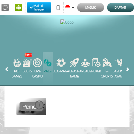
Main di
MASUK
DAFTAR
Telegram
HOT
SLOTS
LIVE
RACE
OLAHRAGA
CRASH
ARCADE
POKER
E-
SABUNG
PROM
GAMES
CASINO
GAME
SPORTS
AYAM
i