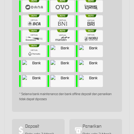
* Selama bank maintenance dan bank offline deposit dan penarikan
tidak dapat diproses
Deposit
Penarikan