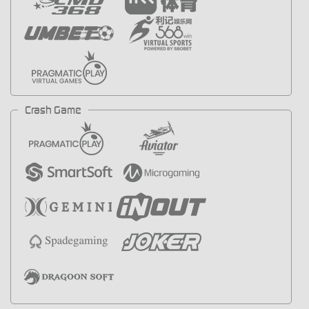
Crash Game