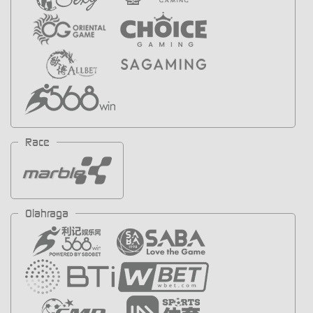
Race
Olahraga