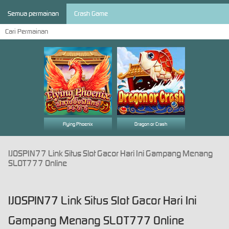
Semua permainan
Crash Game
Flying Phoenix
Dragon or Crash
IJOSPIN77 Link Situs Slot Gacor Hari Ini Gampang Menang
SLOT777 Online
IJOSPIN77 Link Situs Slot Gacor Hari Ini
Gampang Menang SLOT777 Online