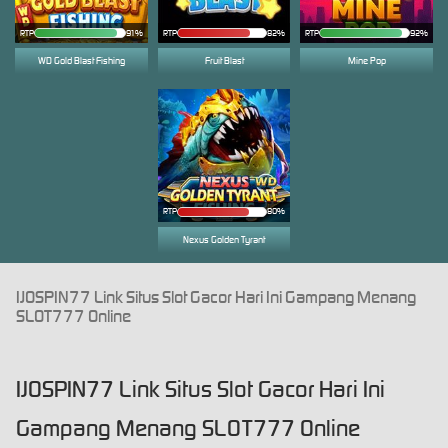
RTP
91%
RTP
82%
RTP
92%
WD Gold Blast Fishing
Fruit Blast
Mine Pop
RTP
80%
Nexus Golden Tyrant
IJOSPIN77 Link Situs Slot Gacor Hari Ini Gampang Menang
SLOT777 Online
IJOSPIN77 Link Situs Slot Gacor Hari Ini
Gampang Menang SLOT777 Online