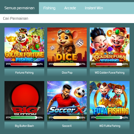
Semua permainan
Fishing
Arcade
Instant Win
RTP
82%
RTP
87%
RTP
80%
Fortune Fishing
Dice Pop
WD Golden Fuwa Fishing
RTP
95%
RTP
89%
RTP
92%
Big Button Bash
SoccerX
WD FuWa Fishing