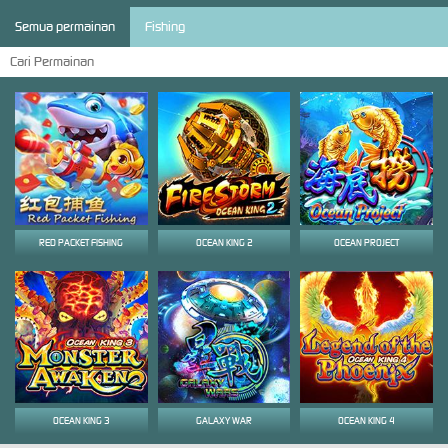
Semua permainan
Fishing
RED PACKET FISHING
OCEAN KING 2
OCEAN PROJECT
OCEAN KING 3
GALAXY WAR
OCEAN KING 4