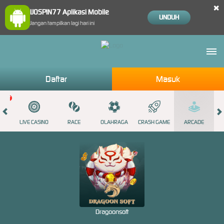
×
IJOSPIN77 Aplikasi Mobile
UNDUH
Jangan tampilkan lagi hari ini
Daftar
Masuk
S
LIVE CASINO
RACE
OLAHRAGA
CRASH GAME
ARCADE
Dragoonsoft