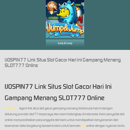
Jump & Jump
IJOSPIN77 Link Situs Slot Gacor Hari Ini Gampang Menang
SLOT777 Online
IJOSPIN77 Link Situs Slot Gacor Hari Ini
Gampang Menang SLOT777 Online
IJOSPIN77
Agent link situs slot gacor gampang menang terkemuka hari ini dengan
didukung provider slot77 terpercaya dan resmi terlengkap di indonesia. Kami penyedia slot
online memprioritaskan para anggota slot kami untuk mendapatkan kenyamanan dan
keamanan data bergabung bersama kami untuk bermain
slot
online dengan nyaman tentu