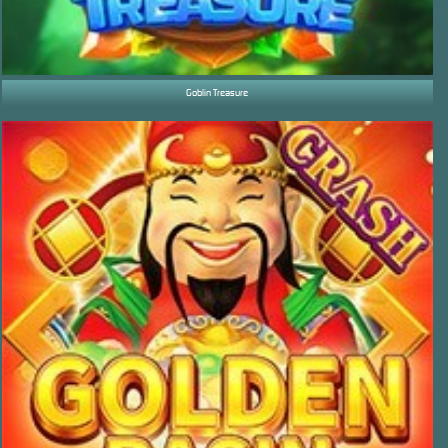
Goblin Treasure