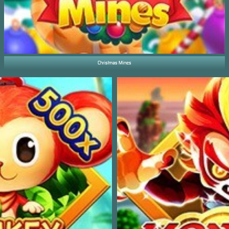
Christmas Mines