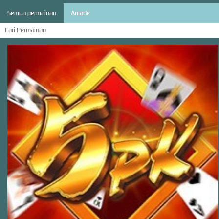
Semua permainan
Arcade