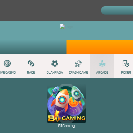
LIVE CASINO
RACE
OLAHRAGA
CRASH GAME
ARCADE
POKER
BTGaming