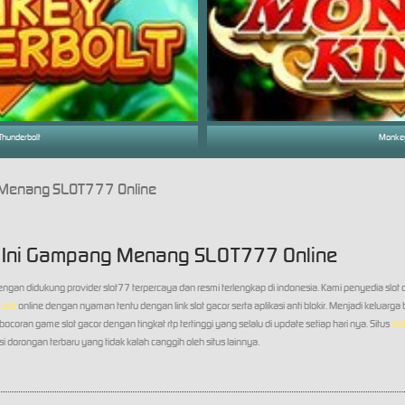
hunderbolt
Monkey
ng Menang SLOT777 Online
ari Ini Gampang Menang SLOT777 Online
dengan didukung provider slot77 terpercaya dan resmi terlengkap di indonesia. Kami penyedia slo
n
slot
online dengan nyaman tentu dengan link slot gacor serta aplikasi anti blokir. Menjadi keluarga 
bocoran game slot gacor dengan tingkat rtp tertinggi yang selalu di update setiap hari nya. Situs
slo
i dorongan terbaru yang tidak kalah canggih oleh situs lainnya.