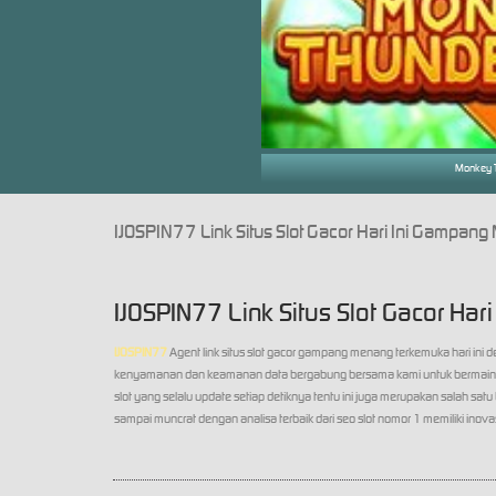
Monkey T
IJOSPIN77 Link Situs Slot Gacor Hari Ini Gampa
IJOSPIN77 Link Situs Slot Gacor H
IJOSPIN77
Agent link situs slot gacor gampang menang terkemuka hari ini 
kenyamanan dan keamanan data bergabung bersama kami untuk bermai
slot yang selalu update setiap detiknya tentu ini juga merupakan salah satu 
sampai muncrat dengan analisa terbaik dari seo slot nomor 1 memiliki inovas